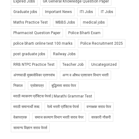
Expired Jobs
GK General Knowledge Question Paper
Graduate jobs
Important News
ITI Jobs
IT Jobs
Maths Practice Test
MBBS Jobs
medical jobs
Pharmacist Question Paper
Police Bharti Exam
police bharti online test 100 marks
Police Recruitment 2025
post graduate jobs
Railway Jobs
RRB NTPC Practice Test
Teacher Job
Uncategorized
अंगणवाडी मुख्यसेविका प्रश्नसंच
अन्न व औषध प्रशासन विभाग भरती
निकाल
प्रवेशपत्र
बुद्धिमत्ता सराव पेपर
मराठी व्याकरण प्रॅक्टिस पेपर्स | Marathi Grammar Test
मराठी समानार्थी शब्द
रेल्वे भरती प्रॅक्टिस पेपर्स
वनरक्षक सराव पेपर
वेळापत्रक
समाज कल्याण विभाग भरती सराव पेपर
सरकारी नौकरी
सामान्य विज्ञान सराव पेपर्स