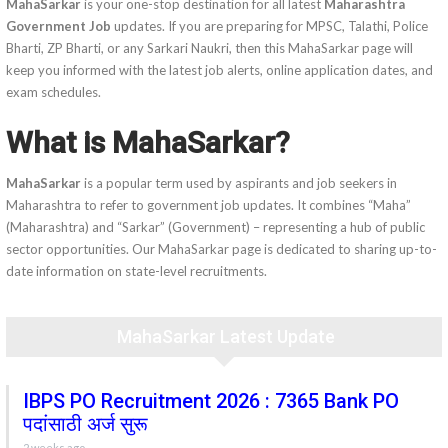
MahaSarkar
is your one-stop destination for all latest
Maharashtra
Government Job
updates. If you are preparing for MPSC, Talathi, Police
Bharti, ZP Bharti, or any Sarkari Naukri, then this MahaSarkar page will
keep you informed with the latest job alerts, online application dates, and
exam schedules.
What is MahaSarkar?
MahaSarkar
is a popular term used by aspirants and job seekers in
Maharashtra to refer to government job updates. It combines “Maha”
(Maharashtra) and “Sarkar” (Government) – representing a hub of public
sector opportunities. Our MahaSarkar page is dedicated to sharing up-to-
date information on state-level recruitments.
MahaSarkar Latest Update
IBPS PO Recruitment 2026 : 7365 Bank PO
पदांसाठी अर्ज सुरू
2 weeks ago