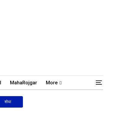
l
MahaRojgar
More