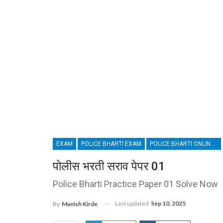
EXAM
POLICE BHARTI EXAM
POLICE BHARTI ONLINE TEST 100 MARKS
पोलीस भरती सराव पेपर 01
Police Bharti Practice Paper 01 Solve Now
Last updated
Sep 10, 2025
By
Manish Kirde