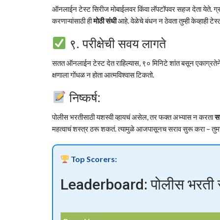
ऑनलाईन टेस्ट सिरीज मोबाईलवर किंवा लॅपटॉपवर सहज देता येते. ग्रा
करणाऱ्यांसाठी ही
मोठी संधी
आहे. वेळेचे बंधन न ठेवता तुम्ही केव्हाही ट
९. परीक्षेची सवय लागते
सतत ऑनलाईन टेस्ट देत राहिल्यास, ९० मिनिटे शांत बसून एकाग्रतेन
क्षणाला गोंधळ न होता आत्मविश्वास टिकतो.
निष्कर्ष:
पोलीस भरतीसाठी यशस्वी व्हायचं असेल, तर फक्त अभ्यास न करता
स
महत्वाचं शस्त्र ठरू शकतं. त्यामुळे आजपासूनच सराव सुरू करा – तुमच
Top Scorers:
Leaderboard: पोलीस भरती सर