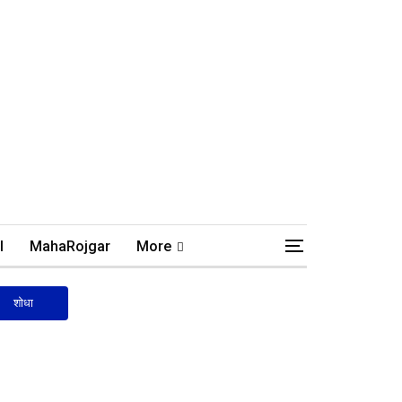
l
MahaRojgar
More