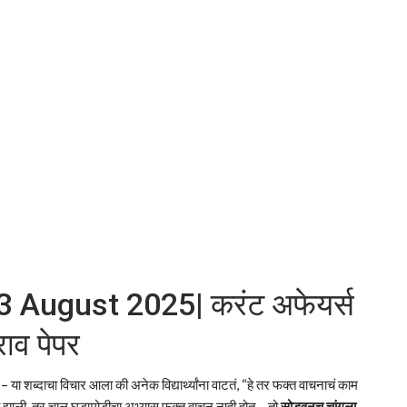
3 August 2025| करंट अफेयर्स
ाव पेपर
– या शब्दाचा विचार आला की अनेक विद्यार्थ्यांना वाटतं, “हे तर फक्त वाचनाचं काम
ी झाली, तर चालू घडामोडीचा अभ्यास फक्त वाचून नाही होत – तो
सोडवूनच चांगला