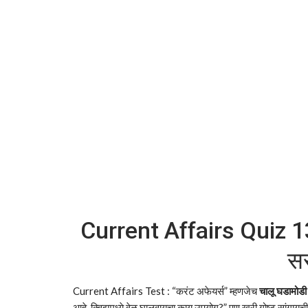
Current Affairs Quiz 1
सर
Current Affairs Test : “करंट अफेयर्स” म्हणजेच
चालू घडामोडी
आहे, क्विझमध्ये वेळ घालवायचा काय उपयोग?” पण खरी गोष्ट सांगायच