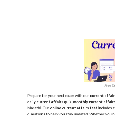
Free Cu
Prepare for your next exam with our
current affair
daily current affairs quiz
,
monthly current affairs
Marathi. Our
online current affairs test
includes
c
questions
to help you stay updated. Whether you 