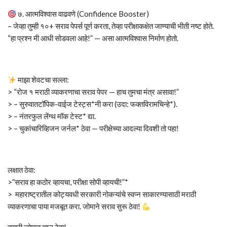
७. आत्मविश्वास वाढवणे (Confidence Booster)
– जेव्हा तुम्ही १०+ सराव पेपर्स पूर्ण करता, तेव्हा परीक्षाकक्षेत जाण्याची भीती नष्ट होते.
“हा प्रश्न मी आधी सोडवला आहे!” — असा आत्मविश्वास निर्माण होतो.
माझा शेवटचा सल्ला:
> “रोज १ मराठी व्याकरणाचा सराव पेपर — हाच तुमचा मंत्र असावा!”
> – सुरुवातटॉपिक-वाईज टेस्ट्स*नी करा (उदा: फक्तविरामचिन्हे*).
> – नंतरफुल लेंग्थ मॉक टेस्ट* द्या.
> – चुकांचारिव्हिजन जर्नल* ठेवा — परीक्षेच्या आदल्या दिवशी तो पहा!
लक्षात ठेवा:
>”सराव हा कठोर व्हायचा, परीक्षा सोपी व्हायची!”*
> महाराष्ट्रातील कोट्यवधी सरकारी नोकऱ्यांचे स्वप्न साकारण्यासाठी मराठी
व्याकरणाचा पाया मजबूत करा. जोमाने सराव सुरू ठेवा!