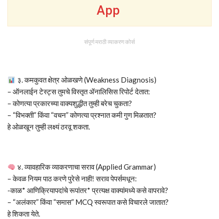
App
संपूर्ण मराठी व्याकरण कोर्स
३. कमकुवत क्षेत्र ओळखणे (Weakness Diagnosis)
– ऑनलाईन टेस्ट्स तुमचे विस्तृत ॲनालिसिस रिपोर्ट देतात:
– कोणत्या प्रकारच्या वाक्यशुद्धीत तुम्ही बरेच चुकता?
– “विभक्ती” किंवा “वचन” कोणत्या प्रश्नात कमी गुण मिळतात?
हे ओळखून तुम्ही लक्ष्यं ठरवू शकता.
४. व्यावहारिक व्याकरणाचा सराव (Applied Grammar)
– केवळ नियम पाठ करणे पुरेसे नाही! सराव पेपर्समधून:
-काळ* आणिक्रियापदांचे रूपांतर* प्रत्यक्ष वाक्यांमध्ये कसे वापरावे?
– “अलंकार” किंवा “समास” MCQ स्वरूपात कसे विचारले जातात?
हे शिकता येते.