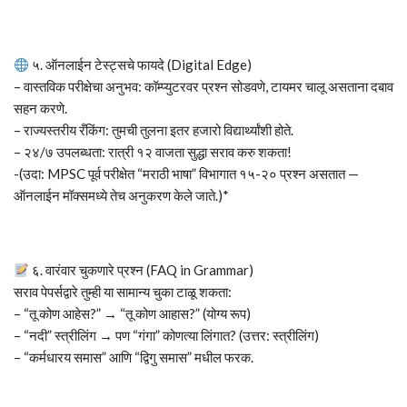
५. ऑनलाईन टेस्ट्सचे फायदे (Digital Edge)
– वास्तविक परीक्षेचा अनुभव: कॉम्प्युटरवर प्रश्न सोडवणे, टायमर चालू असताना दबाव
सहन करणे.
– राज्यस्तरीय रँकिंग: तुमची तुलना इतर हजारो विद्यार्थ्यांशी होते.
– २४/७ उपलब्धता: रात्री १२ वाजता सुद्धा सराव करु शकता!
-(उदा: MPSC पूर्व परीक्षेत “मराठी भाषा” विभागात १५-२० प्रश्न असतात —
ऑनलाईन मॉक्समध्ये तेच अनुकरण केले जाते.)*
६. वारंवार चुकणारे प्रश्न (FAQ in Grammar)
सराव पेपर्सद्वारे तुम्ही या सामान्य चुका टाळू शकता:
– “तू कोण आहेस?” → “तू कोण आहास?” (योग्य रूप)
– “नदी” स्त्रीलिंग → पण “गंगा” कोणत्या लिंगात? (उत्तर: स्त्रीलिंग)
– “कर्मधारय समास” आणि “द्विगु समास” मधील फरक.