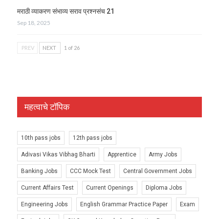
मराठी व्याकरण संभाव्य सराव प्रश्नसंच 21
Sep 18, 2025
PREV
NEXT
1 of 26
महत्वाचे टॉपिक
10th pass jobs
12th pass jobs
Adivasi Vikas Vibhag Bharti
Apprentice
Army Jobs
Banking Jobs
CCC Mock Test
Central Government Jobs
Current Affairs Test
Current Openings
Diploma Jobs
Engineering Jobs
English Grammar Practice Paper
Exam