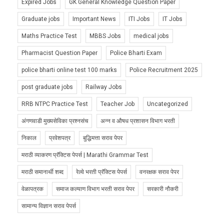
Expired Jobs
GK General Knowledge Question Paper
Graduate jobs
Important News
ITI Jobs
IT Jobs
Maths Practice Test
MBBS Jobs
medical jobs
Pharmacist Question Paper
Police Bharti Exam
police bharti online test 100 marks
Police Recruitment 2025
post graduate jobs
Railway Jobs
RRB NTPC Practice Test
Teacher Job
Uncategorized
अंगणवाडी मुख्यसेविका प्रश्नसंच
अन्न व औषध प्रशासन विभाग भरती
निकाल
प्रवेशपत्र
बुद्धिमत्ता सराव पेपर
मराठी व्याकरण प्रॅक्टिस पेपर्स | Marathi Grammar Test
मराठी समानार्थी शब्द
रेल्वे भरती प्रॅक्टिस पेपर्स
वनरक्षक सराव पेपर
वेळापत्रक
समाज कल्याण विभाग भरती सराव पेपर
सरकारी नौकरी
सामान्य विज्ञान सराव पेपर्स