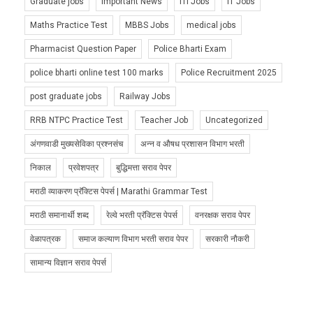
Graduate jobs
Important News
ITI Jobs
IT Jobs
Maths Practice Test
MBBS Jobs
medical jobs
Pharmacist Question Paper
Police Bharti Exam
police bharti online test 100 marks
Police Recruitment 2025
post graduate jobs
Railway Jobs
RRB NTPC Practice Test
Teacher Job
Uncategorized
अंगणवाडी मुख्यसेविका प्रश्नसंच
अन्न व औषध प्रशासन विभाग भरती
निकाल
प्रवेशपत्र
बुद्धिमत्ता सराव पेपर
मराठी व्याकरण प्रॅक्टिस पेपर्स | Marathi Grammar Test
मराठी समानार्थी शब्द
रेल्वे भरती प्रॅक्टिस पेपर्स
वनरक्षक सराव पेपर
वेळापत्रक
समाज कल्याण विभाग भरती सराव पेपर
सरकारी नौकरी
सामान्य विज्ञान सराव पेपर्स