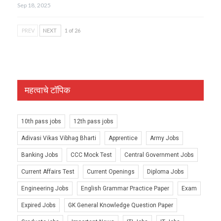
Sep 18, 2025
PREV
NEXT
1 of 26
महत्वाचे टॉपिक
10th pass jobs
12th pass jobs
Adivasi Vikas Vibhag Bharti
Apprentice
Army Jobs
Banking Jobs
CCC Mock Test
Central Government Jobs
Current Affairs Test
Current Openings
Diploma Jobs
Engineering Jobs
English Grammar Practice Paper
Exam
Expired Jobs
GK General Knowledge Question Paper