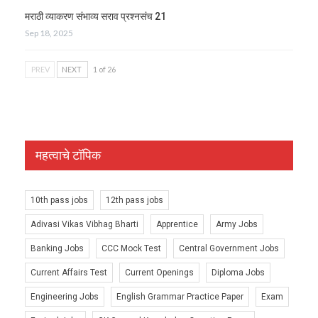
मराठी व्याकरण संभाव्य सराव प्रश्नसंच 21
Sep 18, 2025
PREV
NEXT
1 of 26
महत्वाचे टॉपिक
10th pass jobs
12th pass jobs
Adivasi Vikas Vibhag Bharti
Apprentice
Army Jobs
Banking Jobs
CCC Mock Test
Central Government Jobs
Current Affairs Test
Current Openings
Diploma Jobs
Engineering Jobs
English Grammar Practice Paper
Exam