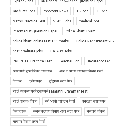
Expired Jobs
GK General Knowledge Question Paper
Graduate jobs
Important News
ITI Jobs
IT Jobs
Maths Practice Test
MBBS Jobs
medical jobs
Pharmacist Question Paper
Police Bharti Exam
police bharti online test 100 marks
Police Recruitment 2025
post graduate jobs
Railway Jobs
RRB NTPC Practice Test
Teacher Job
Uncategorized
अंगणवाडी मुख्यसेविका प्रश्नसंच
अन्न व औषध प्रशासन विभाग भरती
निकाल
प्रवेशपत्र
बुद्धिमत्ता सराव पेपर
मराठी व्याकरण प्रॅक्टिस पेपर्स | Marathi Grammar Test
मराठी समानार्थी शब्द
रेल्वे भरती प्रॅक्टिस पेपर्स
वनरक्षक सराव पेपर
वेळापत्रक
समाज कल्याण विभाग भरती सराव पेपर
सरकारी नौकरी
सामान्य विज्ञान सराव पेपर्स