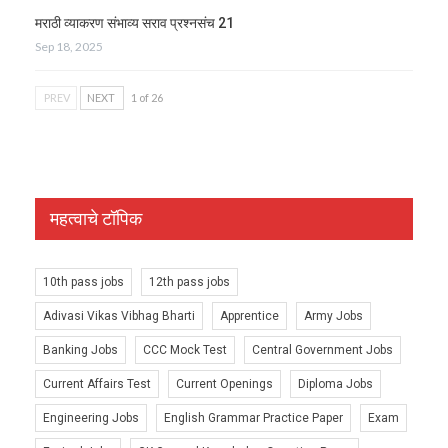
मराठी व्याकरण संभाव्य सराव प्रश्नसंच 21
Sep 18, 2025
PREV
NEXT
1 of 26
महत्वाचे टॉपिक
10th pass jobs
12th pass jobs
Adivasi Vikas Vibhag Bharti
Apprentice
Army Jobs
Banking Jobs
CCC Mock Test
Central Government Jobs
Current Affairs Test
Current Openings
Diploma Jobs
Engineering Jobs
English Grammar Practice Paper
Exam