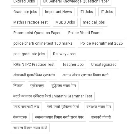
Expired Jobs
GK General Knowledge Question Paper
Graduate jobs
Important News
ITI Jobs
IT Jobs
Maths Practice Test
MBBS Jobs
medical jobs
Pharmacist Question Paper
Police Bharti Exam
police bharti online test 100 marks
Police Recruitment 2025
post graduate jobs
Railway Jobs
RRB NTPC Practice Test
Teacher Job
Uncategorized
अंगणवाडी मुख्यसेविका प्रश्नसंच
अन्न व औषध प्रशासन विभाग भरती
निकाल
प्रवेशपत्र
बुद्धिमत्ता सराव पेपर
मराठी व्याकरण प्रॅक्टिस पेपर्स | Marathi Grammar Test
मराठी समानार्थी शब्द
रेल्वे भरती प्रॅक्टिस पेपर्स
वनरक्षक सराव पेपर
वेळापत्रक
समाज कल्याण विभाग भरती सराव पेपर
सरकारी नौकरी
सामान्य विज्ञान सराव पेपर्स