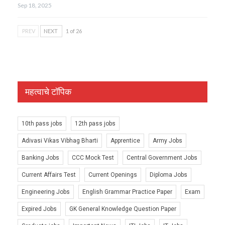
Sep 18, 2025
PREV
NEXT
1 of 26
महत्वाचे टॉपिक
10th pass jobs
12th pass jobs
Adivasi Vikas Vibhag Bharti
Apprentice
Army Jobs
Banking Jobs
CCC Mock Test
Central Government Jobs
Current Affairs Test
Current Openings
Diploma Jobs
Engineering Jobs
English Grammar Practice Paper
Exam
Expired Jobs
GK General Knowledge Question Paper