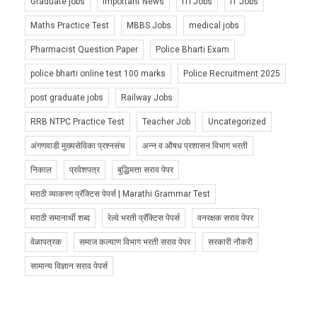
Graduate jobs
Important News
ITI Jobs
IT Jobs
Maths Practice Test
MBBS Jobs
medical jobs
Pharmacist Question Paper
Police Bharti Exam
police bharti online test 100 marks
Police Recruitment 2025
post graduate jobs
Railway Jobs
RRB NTPC Practice Test
Teacher Job
Uncategorized
अंगणवाडी मुख्यसेविका प्रश्नसंच
अन्न व औषध प्रशासन विभाग भरती
निकाल
प्रवेशपत्र
बुद्धिमत्ता सराव पेपर
मराठी व्याकरण प्रॅक्टिस पेपर्स | Marathi Grammar Test
मराठी समानार्थी शब्द
रेल्वे भरती प्रॅक्टिस पेपर्स
वनरक्षक सराव पेपर
वेळापत्रक
समाज कल्याण विभाग भरती सराव पेपर
सरकारी नौकरी
सामान्य विज्ञान सराव पेपर्स