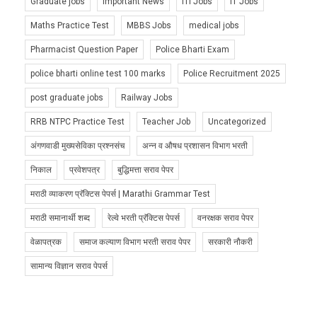
Graduate jobs
Important News
ITI Jobs
IT Jobs
Maths Practice Test
MBBS Jobs
medical jobs
Pharmacist Question Paper
Police Bharti Exam
police bharti online test 100 marks
Police Recruitment 2025
post graduate jobs
Railway Jobs
RRB NTPC Practice Test
Teacher Job
Uncategorized
अंगणवाडी मुख्यसेविका प्रश्नसंच
अन्न व औषध प्रशासन विभाग भरती
निकाल
प्रवेशपत्र
बुद्धिमत्ता सराव पेपर
मराठी व्याकरण प्रॅक्टिस पेपर्स | Marathi Grammar Test
मराठी समानार्थी शब्द
रेल्वे भरती प्रॅक्टिस पेपर्स
वनरक्षक सराव पेपर
वेळापत्रक
समाज कल्याण विभाग भरती सराव पेपर
सरकारी नौकरी
सामान्य विज्ञान सराव पेपर्स