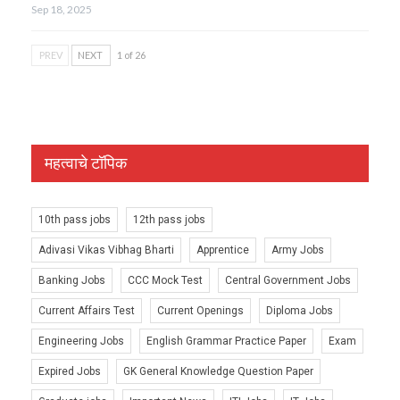
Sep 18, 2025
PREV
NEXT
1 of 26
महत्वाचे टॉपिक
10th pass jobs
12th pass jobs
Adivasi Vikas Vibhag Bharti
Apprentice
Army Jobs
Banking Jobs
CCC Mock Test
Central Government Jobs
Current Affairs Test
Current Openings
Diploma Jobs
Engineering Jobs
English Grammar Practice Paper
Exam
Expired Jobs
GK General Knowledge Question Paper