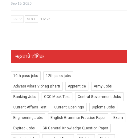
Sep 18, 2025
PREV
NEXT
1 of 26
महत्वाचे टॉपिक
10th pass jobs
12th pass jobs
Adivasi Vikas Vibhag Bharti
Apprentice
Army Jobs
Banking Jobs
CCC Mock Test
Central Government Jobs
Current Affairs Test
Current Openings
Diploma Jobs
Engineering Jobs
English Grammar Practice Paper
Exam
Expired Jobs
GK General Knowledge Question Paper