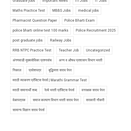
Graduate jobs
Important News
ITI Jobs
IT Jobs
Maths Practice Test
MBBS Jobs
medical jobs
Pharmacist Question Paper
Police Bharti Exam
police bharti online test 100 marks
Police Recruitment 2025
post graduate jobs
Railway Jobs
RRB NTPC Practice Test
Teacher Job
Uncategorized
अंगणवाडी मुख्यसेविका प्रश्नसंच
अन्न व औषध प्रशासन विभाग भरती
निकाल
प्रवेशपत्र
बुद्धिमत्ता सराव पेपर
मराठी व्याकरण प्रॅक्टिस पेपर्स | Marathi Grammar Test
मराठी समानार्थी शब्द
रेल्वे भरती प्रॅक्टिस पेपर्स
वनरक्षक सराव पेपर
वेळापत्रक
समाज कल्याण विभाग भरती सराव पेपर
सरकारी नौकरी
सामान्य विज्ञान सराव पेपर्स