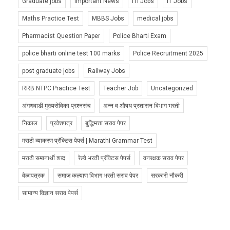
Graduate jobs
Important News
ITI Jobs
IT Jobs
Maths Practice Test
MBBS Jobs
medical jobs
Pharmacist Question Paper
Police Bharti Exam
police bharti online test 100 marks
Police Recruitment 2025
post graduate jobs
Railway Jobs
RRB NTPC Practice Test
Teacher Job
Uncategorized
अंगणवाडी मुख्यसेविका प्रश्नसंच
अन्न व औषध प्रशासन विभाग भरती
निकाल
प्रवेशपत्र
बुद्धिमत्ता सराव पेपर
मराठी व्याकरण प्रॅक्टिस पेपर्स | Marathi Grammar Test
मराठी समानार्थी शब्द
रेल्वे भरती प्रॅक्टिस पेपर्स
वनरक्षक सराव पेपर
वेळापत्रक
समाज कल्याण विभाग भरती सराव पेपर
सरकारी नौकरी
सामान्य विज्ञान सराव पेपर्स