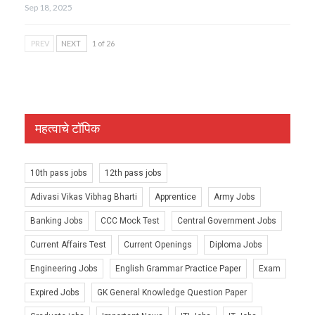
Sep 18, 2025
PREV
NEXT
1 of 26
महत्वाचे टॉपिक
10th pass jobs
12th pass jobs
Adivasi Vikas Vibhag Bharti
Apprentice
Army Jobs
Banking Jobs
CCC Mock Test
Central Government Jobs
Current Affairs Test
Current Openings
Diploma Jobs
Engineering Jobs
English Grammar Practice Paper
Exam
Expired Jobs
GK General Knowledge Question Paper