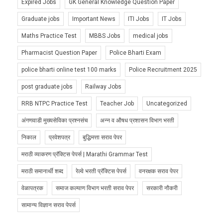
Expired Jobs
GK General Knowledge Question Paper
Graduate jobs
Important News
ITI Jobs
IT Jobs
Maths Practice Test
MBBS Jobs
medical jobs
Pharmacist Question Paper
Police Bharti Exam
police bharti online test 100 marks
Police Recruitment 2025
post graduate jobs
Railway Jobs
RRB NTPC Practice Test
Teacher Job
Uncategorized
अंगणवाडी मुख्यसेविका प्रश्नसंच
अन्न व औषध प्रशासन विभाग भरती
निकाल
प्रवेशपत्र
बुद्धिमत्ता सराव पेपर
मराठी व्याकरण प्रॅक्टिस पेपर्स | Marathi Grammar Test
मराठी समानार्थी शब्द
रेल्वे भरती प्रॅक्टिस पेपर्स
वनरक्षक सराव पेपर
वेळापत्रक
समाज कल्याण विभाग भरती सराव पेपर
सरकारी नौकरी
सामान्य विज्ञान सराव पेपर्स