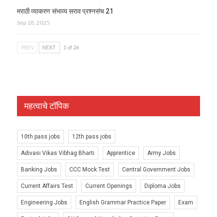
मराठी व्याकरण संभाव्य सराव प्रश्नसंच 21
Sep 18, 2025
PREV
NEXT
1 of 26
महत्वाचे टॉपिक
10th pass jobs
12th pass jobs
Adivasi Vikas Vibhag Bharti
Apprentice
Army Jobs
Banking Jobs
CCC Mock Test
Central Government Jobs
Current Affairs Test
Current Openings
Diploma Jobs
Engineering Jobs
English Grammar Practice Paper
Exam