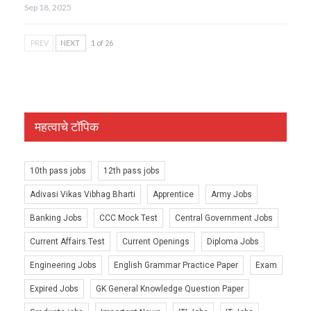
Sep 18, 2025
PREV
NEXT
1 of 26
महत्वाचे टॉपिक
10th pass jobs
12th pass jobs
Adivasi Vikas Vibhag Bharti
Apprentice
Army Jobs
Banking Jobs
CCC Mock Test
Central Government Jobs
Current Affairs Test
Current Openings
Diploma Jobs
Engineering Jobs
English Grammar Practice Paper
Exam
Expired Jobs
GK General Knowledge Question Paper