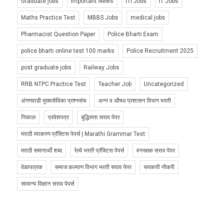
Graduate jobs
Important News
ITI Jobs
IT Jobs
Maths Practice Test
MBBS Jobs
medical jobs
Pharmacist Question Paper
Police Bharti Exam
police bharti online test 100 marks
Police Recruitment 2025
post graduate jobs
Railway Jobs
RRB NTPC Practice Test
Teacher Job
Uncategorized
अंगणवाडी मुख्यसेविका प्रश्नसंच
अन्न व औषध प्रशासन विभाग भरती
निकाल
प्रवेशपत्र
बुद्धिमत्ता सराव पेपर
मराठी व्याकरण प्रॅक्टिस पेपर्स | Marathi Grammar Test
मराठी समानार्थी शब्द
रेल्वे भरती प्रॅक्टिस पेपर्स
वनरक्षक सराव पेपर
वेळापत्रक
समाज कल्याण विभाग भरती सराव पेपर
सरकारी नौकरी
सामान्य विज्ञान सराव पेपर्स