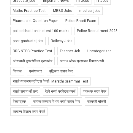
Graduate jobs
Important News
ITI Jobs
IT Jobs
Maths Practice Test
MBBS Jobs
medical jobs
Pharmacist Question Paper
Police Bharti Exam
police bharti online test 100 marks
Police Recruitment 2025
post graduate jobs
Railway Jobs
RRB NTPC Practice Test
Teacher Job
Uncategorized
अंगणवाडी मुख्यसेविका प्रश्नसंच
अन्न व औषध प्रशासन विभाग भरती
निकाल
प्रवेशपत्र
बुद्धिमत्ता सराव पेपर
मराठी व्याकरण प्रॅक्टिस पेपर्स | Marathi Grammar Test
मराठी समानार्थी शब्द
रेल्वे भरती प्रॅक्टिस पेपर्स
वनरक्षक सराव पेपर
वेळापत्रक
समाज कल्याण विभाग भरती सराव पेपर
सरकारी नौकरी
सामान्य विज्ञान सराव पेपर्स