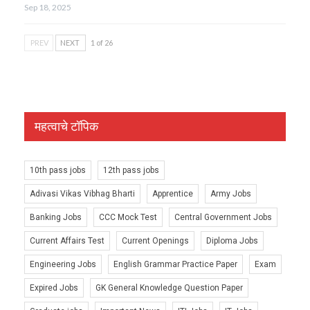
Sep 18, 2025
PREV
NEXT
1 of 26
महत्वाचे टॉपिक
10th pass jobs
12th pass jobs
Adivasi Vikas Vibhag Bharti
Apprentice
Army Jobs
Banking Jobs
CCC Mock Test
Central Government Jobs
Current Affairs Test
Current Openings
Diploma Jobs
Engineering Jobs
English Grammar Practice Paper
Exam
Expired Jobs
GK General Knowledge Question Paper