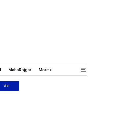
l
MahaRojgar
More