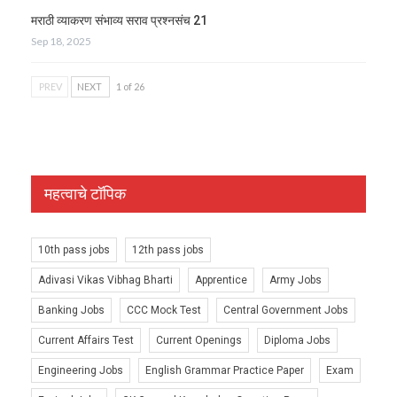
मराठी व्याकरण संभाव्य सराव प्रश्नसंच 21
Sep 18, 2025
PREV
NEXT
1 of 26
महत्वाचे टॉपिक
10th pass jobs
12th pass jobs
Adivasi Vikas Vibhag Bharti
Apprentice
Army Jobs
Banking Jobs
CCC Mock Test
Central Government Jobs
Current Affairs Test
Current Openings
Diploma Jobs
Engineering Jobs
English Grammar Practice Paper
Exam