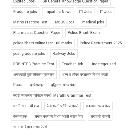
Expired Jobs
GK General Knowledge Question Paper
Graduate jobs
Important News
ITI Jobs
IT Jobs
Maths Practice Test
MBBS Jobs
medical jobs
Pharmacist Question Paper
Police Bharti Exam
police bharti online test 100 marks
Police Recruitment 2025
post graduate jobs
Railway Jobs
RRB NTPC Practice Test
Teacher Job
Uncategorized
अंगणवाडी मुख्यसेविका प्रश्नसंच
अन्न व औषध प्रशासन विभाग भरती
निकाल
प्रवेशपत्र
बुद्धिमत्ता सराव पेपर
मराठी व्याकरण प्रॅक्टिस पेपर्स | Marathi Grammar Test
मराठी समानार्थी शब्द
रेल्वे भरती प्रॅक्टिस पेपर्स
वनरक्षक सराव पेपर
वेळापत्रक
समाज कल्याण विभाग भरती सराव पेपर
सरकारी नौकरी
सामान्य विज्ञान सराव पेपर्स