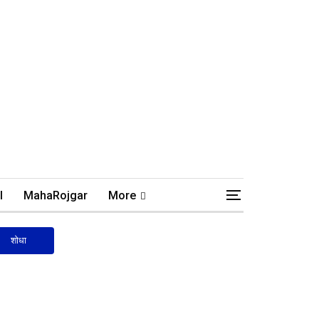
l
MahaRojgar
More