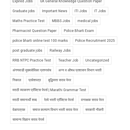
Expired Jobs
GK General Knowledge Question Paper
Graduate jobs
Important News
ITI Jobs
IT Jobs
Maths Practice Test
MBBS Jobs
medical jobs
Pharmacist Question Paper
Police Bharti Exam
police bharti online test 100 marks
Police Recruitment 2025
post graduate jobs
Railway Jobs
RRB NTPC Practice Test
Teacher Job
Uncategorized
अंगणवाडी मुख्यसेविका प्रश्नसंच
अन्न व औषध प्रशासन विभाग भरती
निकाल
प्रवेशपत्र
बुद्धिमत्ता सराव पेपर
मराठी व्याकरण प्रॅक्टिस पेपर्स | Marathi Grammar Test
मराठी समानार्थी शब्द
रेल्वे भरती प्रॅक्टिस पेपर्स
वनरक्षक सराव पेपर
वेळापत्रक
समाज कल्याण विभाग भरती सराव पेपर
सरकारी नौकरी
सामान्य विज्ञान सराव पेपर्स