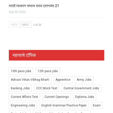
मराठी व्याकरण संभाव्य सराव प्रश्नसंच 21
Sep 18, 2025
PREV
NEXT
1 of 26
महत्वाचे टॉपिक
10th pass jobs
12th pass jobs
Adivasi Vikas Vibhag Bharti
Apprentice
Army Jobs
Banking Jobs
CCC Mock Test
Central Government Jobs
Current Affairs Test
Current Openings
Diploma Jobs
Engineering Jobs
English Grammar Practice Paper
Exam