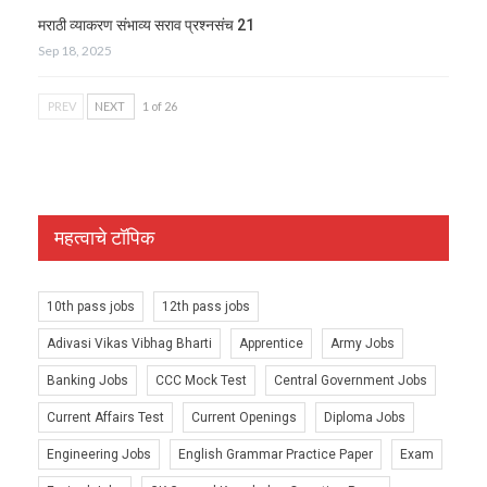
मराठी व्याकरण संभाव्य सराव प्रश्नसंच 21
Sep 18, 2025
PREV
NEXT
1 of 26
महत्वाचे टॉपिक
10th pass jobs
12th pass jobs
Adivasi Vikas Vibhag Bharti
Apprentice
Army Jobs
Banking Jobs
CCC Mock Test
Central Government Jobs
Current Affairs Test
Current Openings
Diploma Jobs
Engineering Jobs
English Grammar Practice Paper
Exam