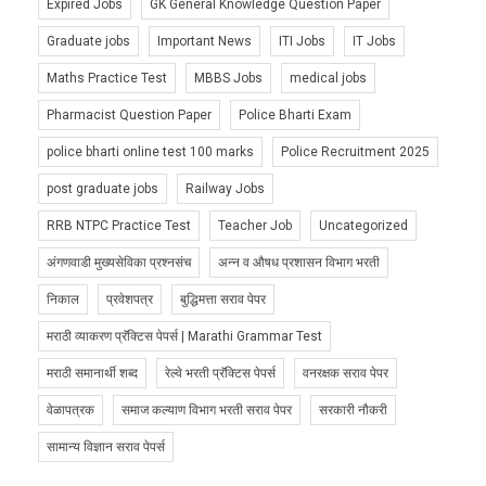
Expired Jobs
GK General Knowledge Question Paper
Graduate jobs
Important News
ITI Jobs
IT Jobs
Maths Practice Test
MBBS Jobs
medical jobs
Pharmacist Question Paper
Police Bharti Exam
police bharti online test 100 marks
Police Recruitment 2025
post graduate jobs
Railway Jobs
RRB NTPC Practice Test
Teacher Job
Uncategorized
अंगणवाडी मुख्यसेविका प्रश्नसंच
अन्न व औषध प्रशासन विभाग भरती
निकाल
प्रवेशपत्र
बुद्धिमत्ता सराव पेपर
मराठी व्याकरण प्रॅक्टिस पेपर्स | Marathi Grammar Test
मराठी समानार्थी शब्द
रेल्वे भरती प्रॅक्टिस पेपर्स
वनरक्षक सराव पेपर
वेळापत्रक
समाज कल्याण विभाग भरती सराव पेपर
सरकारी नौकरी
सामान्य विज्ञान सराव पेपर्स