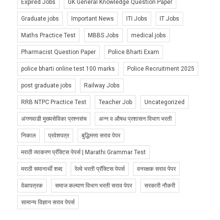
Expired Jobs
GK General Knowledge Question Paper
Graduate jobs
Important News
ITI Jobs
IT Jobs
Maths Practice Test
MBBS Jobs
medical jobs
Pharmacist Question Paper
Police Bharti Exam
police bharti online test 100 marks
Police Recruitment 2025
post graduate jobs
Railway Jobs
RRB NTPC Practice Test
Teacher Job
Uncategorized
अंगणवाडी मुख्यसेविका प्रश्नसंच
अन्न व औषध प्रशासन विभाग भरती
निकाल
प्रवेशपत्र
बुद्धिमत्ता सराव पेपर
मराठी व्याकरण प्रॅक्टिस पेपर्स | Marathi Grammar Test
मराठी समानार्थी शब्द
रेल्वे भरती प्रॅक्टिस पेपर्स
वनरक्षक सराव पेपर
वेळापत्रक
समाज कल्याण विभाग भरती सराव पेपर
सरकारी नौकरी
सामान्य विज्ञान सराव पेपर्स