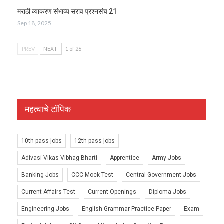
मराठी व्याकरण संभाव्य सराव प्रश्नसंच 21
Sep 18, 2025
PREV
NEXT
1 of 26
महत्वाचे टॉपिक
10th pass jobs
12th pass jobs
Adivasi Vikas Vibhag Bharti
Apprentice
Army Jobs
Banking Jobs
CCC Mock Test
Central Government Jobs
Current Affairs Test
Current Openings
Diploma Jobs
Engineering Jobs
English Grammar Practice Paper
Exam