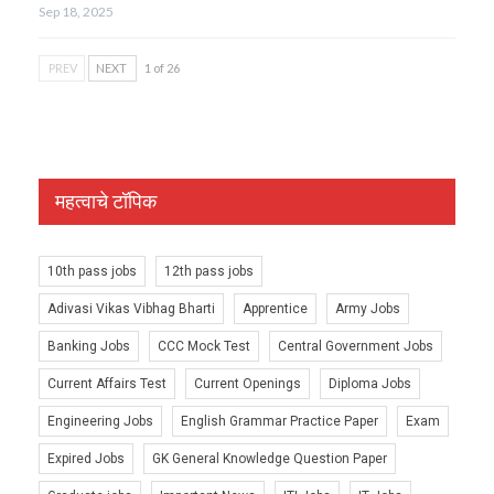
Sep 18, 2025
PREV
NEXT
1 of 26
महत्वाचे टॉपिक
10th pass jobs
12th pass jobs
Adivasi Vikas Vibhag Bharti
Apprentice
Army Jobs
Banking Jobs
CCC Mock Test
Central Government Jobs
Current Affairs Test
Current Openings
Diploma Jobs
Engineering Jobs
English Grammar Practice Paper
Exam
Expired Jobs
GK General Knowledge Question Paper