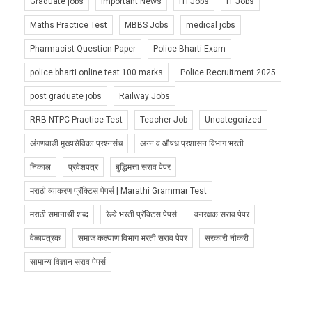
Graduate jobs
Important News
ITI Jobs
IT Jobs
Maths Practice Test
MBBS Jobs
medical jobs
Pharmacist Question Paper
Police Bharti Exam
police bharti online test 100 marks
Police Recruitment 2025
post graduate jobs
Railway Jobs
RRB NTPC Practice Test
Teacher Job
Uncategorized
अंगणवाडी मुख्यसेविका प्रश्नसंच
अन्न व औषध प्रशासन विभाग भरती
निकाल
प्रवेशपत्र
बुद्धिमत्ता सराव पेपर
मराठी व्याकरण प्रॅक्टिस पेपर्स | Marathi Grammar Test
मराठी समानार्थी शब्द
रेल्वे भरती प्रॅक्टिस पेपर्स
वनरक्षक सराव पेपर
वेळापत्रक
समाज कल्याण विभाग भरती सराव पेपर
सरकारी नौकरी
सामान्य विज्ञान सराव पेपर्स