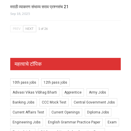
मराठी व्याकरण संभाव्य सराव प्रश्नसंच 21
Sep 18, 2025
PREV
NEXT
1 of 26
महत्वाचे टॉपिक
10th pass jobs
12th pass jobs
Adivasi Vikas Vibhag Bharti
Apprentice
Army Jobs
Banking Jobs
CCC Mock Test
Central Government Jobs
Current Affairs Test
Current Openings
Diploma Jobs
Engineering Jobs
English Grammar Practice Paper
Exam