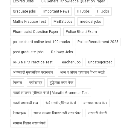
Expired Jobs
GK General Knowledge Question Paper
Graduate jobs
Important News
ITI Jobs
IT Jobs
Maths Practice Test
MBBS Jobs
medical jobs
Pharmacist Question Paper
Police Bharti Exam
police bharti online test 100 marks
Police Recruitment 2025
post graduate jobs
Railway Jobs
RRB NTPC Practice Test
Teacher Job
Uncategorized
अंगणवाडी मुख्यसेविका प्रश्नसंच
अन्न व औषध प्रशासन विभाग भरती
निकाल
प्रवेशपत्र
बुद्धिमत्ता सराव पेपर
मराठी व्याकरण प्रॅक्टिस पेपर्स | Marathi Grammar Test
मराठी समानार्थी शब्द
रेल्वे भरती प्रॅक्टिस पेपर्स
वनरक्षक सराव पेपर
वेळापत्रक
समाज कल्याण विभाग भरती सराव पेपर
सरकारी नौकरी
सामान्य विज्ञान सराव पेपर्स