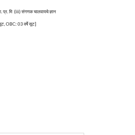
 प्र. मि (iii) संगणक चालवायचे ज्ञान
सूट, OBC: 03 वर्षे सूट]