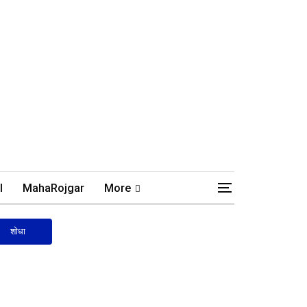
l
MahaRojgar
More