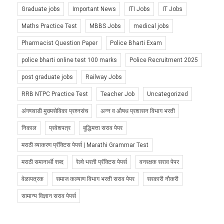
Graduate jobs
Important News
ITI Jobs
IT Jobs
Maths Practice Test
MBBS Jobs
medical jobs
Pharmacist Question Paper
Police Bharti Exam
police bharti online test 100 marks
Police Recruitment 2025
post graduate jobs
Railway Jobs
RRB NTPC Practice Test
Teacher Job
Uncategorized
अंगणवाडी मुख्यसेविका प्रश्नसंच
अन्न व औषध प्रशासन विभाग भरती
निकाल
प्रवेशपत्र
बुद्धिमत्ता सराव पेपर
मराठी व्याकरण प्रॅक्टिस पेपर्स | Marathi Grammar Test
मराठी समानार्थी शब्द
रेल्वे भरती प्रॅक्टिस पेपर्स
वनरक्षक सराव पेपर
वेळापत्रक
समाज कल्याण विभाग भरती सराव पेपर
सरकारी नौकरी
सामान्य विज्ञान सराव पेपर्स