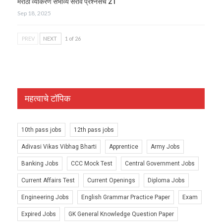
मराठी व्याकरण संभाव्य सराव प्रश्नसंच 21
Sep 18, 2025
PREV
NEXT
1 of 26
महत्वाचे टॉपिक
10th pass jobs
12th pass jobs
Adivasi Vikas Vibhag Bharti
Apprentice
Army Jobs
Banking Jobs
CCC Mock Test
Central Government Jobs
Current Affairs Test
Current Openings
Diploma Jobs
Engineering Jobs
English Grammar Practice Paper
Exam
Expired Jobs
GK General Knowledge Question Paper