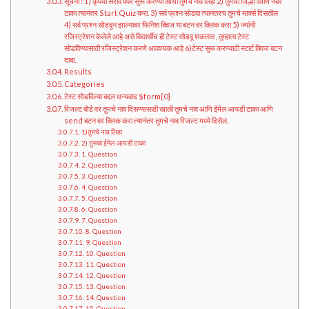
सूचना : 1) कृपया सराव पेपर सुरू करण्या आधी तुमचे नाव लिहा 2) तुमचा जिल्हा आणि नंबर
टाका त्यानंतर Start Quiz करा. 3) सर्व प्रश्न सोडवा त्यानंतरच तुमचे मार्क्स दिसतील
4) सर्व प्रश्न सोडवून झाल्यावर फिनिश क्विज या बटन वर क्लिक करा 5) ज्यांनी
रजिस्ट्रेशन केलेले आहे असे विद्यार्थीच ही टेस्ट सोडवू शकतात , तुम्हाला टेस्ट
सोडविण्यासाठी रजिस्ट्रेशन करणे आवश्यक आहे 6)टेस्ट सुरू करण्याठी स्टार्ट क्विज बटन
दाबा.
Results
Categories
टेस्ट सोडविल्या बद्दल धन्यवाद $form{0}
रिजल्ट बोर्ड वर तुमचे नाव दिसण्यासाठी खाली तुमचे नाव आणि ईमेल आयडी टाका आणि
send बटन वर क्लिक करा त्यानंतर तुमचे नाव रिजल्ट मध्ये दिसेल.
1)तुमचे नाव लिहा
2) तुमचा ईमेल आयडी टाका
1. Question
2. Question
3. Question
4. Question
5. Question
6. Question
7. Question
8. Question
9. Question
10. Question
11. Question
12. Question
13. Question
14. Question
15. Question