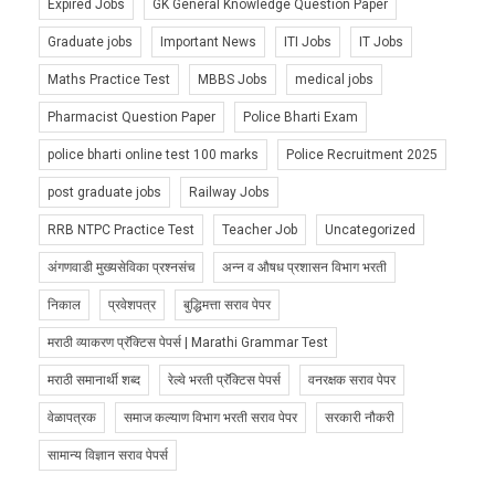
Expired Jobs
GK General Knowledge Question Paper
Graduate jobs
Important News
ITI Jobs
IT Jobs
Maths Practice Test
MBBS Jobs
medical jobs
Pharmacist Question Paper
Police Bharti Exam
police bharti online test 100 marks
Police Recruitment 2025
post graduate jobs
Railway Jobs
RRB NTPC Practice Test
Teacher Job
Uncategorized
अंगणवाडी मुख्यसेविका प्रश्नसंच
अन्न व औषध प्रशासन विभाग भरती
निकाल
प्रवेशपत्र
बुद्धिमत्ता सराव पेपर
मराठी व्याकरण प्रॅक्टिस पेपर्स | Marathi Grammar Test
मराठी समानार्थी शब्द
रेल्वे भरती प्रॅक्टिस पेपर्स
वनरक्षक सराव पेपर
वेळापत्रक
समाज कल्याण विभाग भरती सराव पेपर
सरकारी नौकरी
सामान्य विज्ञान सराव पेपर्स