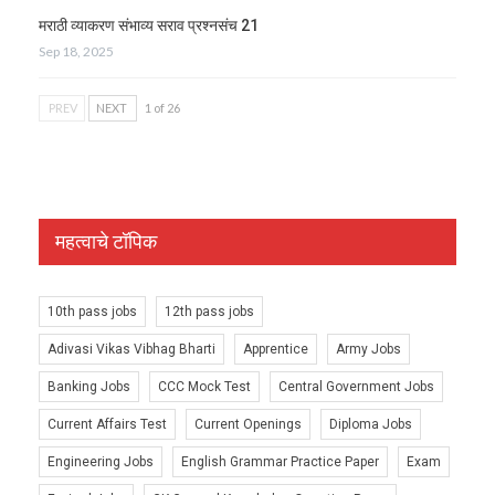
मराठी व्याकरण संभाव्य सराव प्रश्नसंच 21
Sep 18, 2025
PREV
NEXT
1 of 26
महत्वाचे टॉपिक
10th pass jobs
12th pass jobs
Adivasi Vikas Vibhag Bharti
Apprentice
Army Jobs
Banking Jobs
CCC Mock Test
Central Government Jobs
Current Affairs Test
Current Openings
Diploma Jobs
Engineering Jobs
English Grammar Practice Paper
Exam