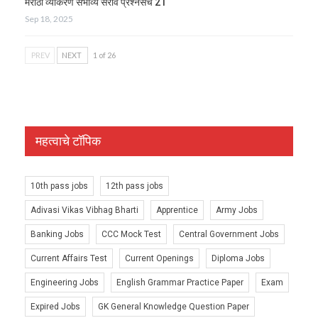
मराठी व्याकरण संभाव्य सराव प्रश्नसंच 21
Sep 18, 2025
PREV
NEXT
1 of 26
महत्वाचे टॉपिक
10th pass jobs
12th pass jobs
Adivasi Vikas Vibhag Bharti
Apprentice
Army Jobs
Banking Jobs
CCC Mock Test
Central Government Jobs
Current Affairs Test
Current Openings
Diploma Jobs
Engineering Jobs
English Grammar Practice Paper
Exam
Expired Jobs
GK General Knowledge Question Paper