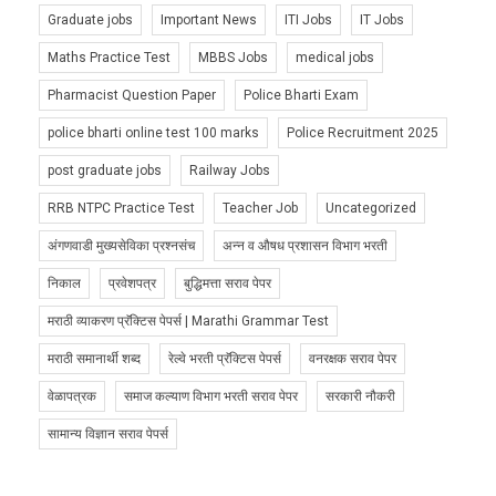
Graduate jobs
Important News
ITI Jobs
IT Jobs
Maths Practice Test
MBBS Jobs
medical jobs
Pharmacist Question Paper
Police Bharti Exam
police bharti online test 100 marks
Police Recruitment 2025
post graduate jobs
Railway Jobs
RRB NTPC Practice Test
Teacher Job
Uncategorized
अंगणवाडी मुख्यसेविका प्रश्नसंच
अन्न व औषध प्रशासन विभाग भरती
निकाल
प्रवेशपत्र
बुद्धिमत्ता सराव पेपर
मराठी व्याकरण प्रॅक्टिस पेपर्स | Marathi Grammar Test
मराठी समानार्थी शब्द
रेल्वे भरती प्रॅक्टिस पेपर्स
वनरक्षक सराव पेपर
वेळापत्रक
समाज कल्याण विभाग भरती सराव पेपर
सरकारी नौकरी
सामान्य विज्ञान सराव पेपर्स