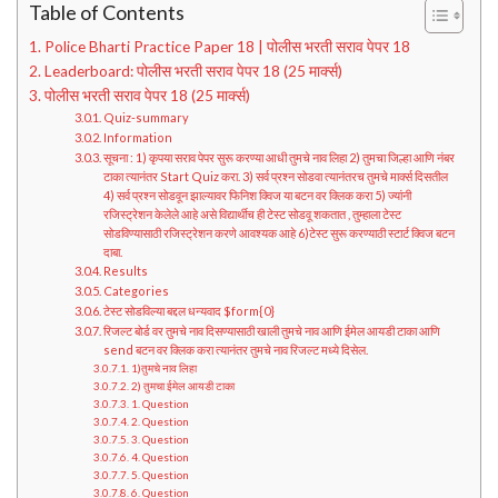
Table of Contents
Police Bharti Practice Paper 18 | पोलीस भरती सराव पेपर 18
Leaderboard: पोलीस भरती सराव पेपर 18 (25 मार्क्स)
पोलीस भरती सराव पेपर 18 (25 मार्क्स)
Quiz-summary
Information
सूचना : 1) कृपया सराव पेपर सुरू करण्या आधी तुमचे नाव लिहा 2) तुमचा जिल्हा आणि नंबर
टाका त्यानंतर Start Quiz करा. 3) सर्व प्रश्न सोडवा त्यानंतरच तुमचे मार्क्स दिसतील
4) सर्व प्रश्न सोडवून झाल्यावर फिनिश क्विज या बटन वर क्लिक करा 5) ज्यांनी
रजिस्ट्रेशन केलेले आहे असे विद्यार्थीच ही टेस्ट सोडवू शकतात , तुम्हाला टेस्ट
सोडविण्यासाठी रजिस्ट्रेशन करणे आवश्यक आहे 6)टेस्ट सुरू करण्याठी स्टार्ट क्विज बटन
दाबा.
Results
Categories
टेस्ट सोडविल्या बद्दल धन्यवाद $form{0}
रिजल्ट बोर्ड वर तुमचे नाव दिसण्यासाठी खाली तुमचे नाव आणि ईमेल आयडी टाका आणि
send बटन वर क्लिक करा त्यानंतर तुमचे नाव रिजल्ट मध्ये दिसेल.
1)तुमचे नाव लिहा
2) तुमचा ईमेल आयडी टाका
1. Question
2. Question
3. Question
4. Question
5. Question
6. Question