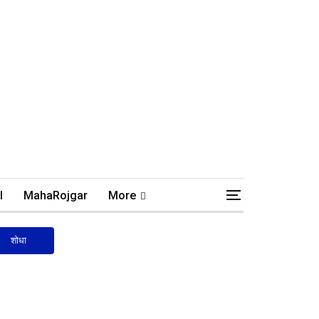
l
MahaRojgar
More