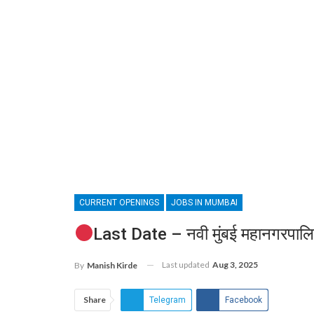
CURRENT OPENINGS
JOBS IN MUMBAI
Last Date – नवी मुंबई महानगरपालिक
Last updated
Aug 3, 2025
By
Manish Kirde
Share
Telegram
Facebook