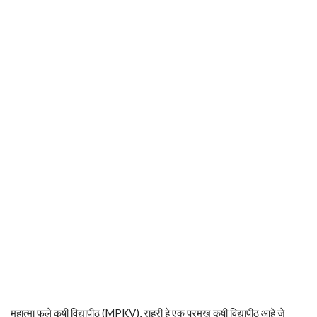
महात्मा फुले कृषी विद्यापीठ (MPKV), राहुरी हे एक प्रमुख कृषी विद्यापीठ आहे जे