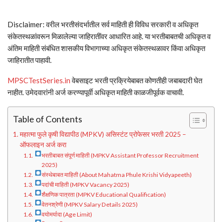
Disclaimer: वरील भरतीसंदर्भातील सर्व माहिती ही विविध सरकारी व अधिकृत
संकेतस्थळांवरून मिळालेल्या जाहिरातींवर आधारित आहे. या भरतीबाबतची अधिकृत व
अंतिम माहिती संबंधित शासकीय विभागाच्या अधिकृत संकेतस्थळावर किंवा अधिकृत
जाहिरातीत पाहावी.
MPSCTestSeries.in
वेबसाइट भरती प्रक्रियेबाबत कोणतीही जबाबदारी घेत
नाहीत. उमेदवारांनी अर्ज करण्यापूर्वी अधिकृत माहिती काळजीपूर्वक वाचावी.
Table of Contents
महात्मा फुले कृषी विद्यापीठ (MPKV) असिस्टंट प्रोफेसर भरती 2025 –
ऑफलाइन अर्ज करा
भरतीबाबत संपूर्ण माहिती (MPKV Assistant Professor Recruitment
2025)
संस्थेबाबत माहिती (About Mahatma Phule Krishi Vidyapeeth)
पदांची माहिती (MPKV Vacancy 2025)
शैक्षणिक पात्रता (MPKV Educational Qualification)
वेतनश्रेणी (MPKV Salary Details 2025)
वयोमर्यादा (Age Limit)