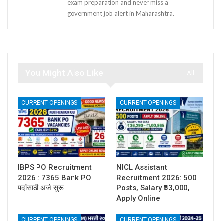
exam preparation and never miss a
government job alert in Maharashtra.
You Might Also Like
All
CURRENT OPENINGS
CURRENT OPENINGS
IBPS PO Recruitment
NICL Assistant
2026 : 7365 Bank PO
Recruitment 2026: 500
पदांसाठी अर्ज सुरू
Posts, Salary ₹53,000,
Apply Online
CURRENT OPENINGS
CURRENT OPENINGS