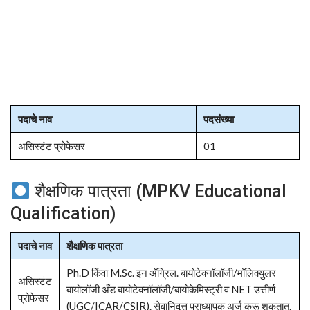
पदाचे नाव
पदसंख्या
असिस्टंट प्रोफेसर
01
शैक्षणिक पात्रता (MPKV Educational
Qualification)
पदाचे नाव
शैक्षणिक पात्रता
Ph.D किंवा M.Sc. इन अ‍ॅग्रिल. बायोटेक्नॉलॉजी/मॉलिक्युलर
असिस्टंट
बायोलॉजी अँड बायोटेक्नॉलॉजी/बायोकेमिस्ट्री व NET उत्तीर्ण
प्रोफेसर
(UGC/ICAR/CSIR). सेवानिवृत्त प्राध्यापक अर्ज करू शकतात.