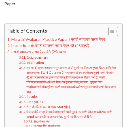
Paper
Table of Contents
Marathi Vyakaran Practice Paper | मराठी व्याकरण सराव पेपर
Leaderboard: मराठी व्याकरण सराव पेपर 48 (25मार्क्स)
मराठी व्याकरण सराव पेपर 48 (25मार्क्स)
Quiz-summary
Information
सूचना : 1) कृपया सराव पेपर सुरू करण्या आधी तुमचे नाव लिहा 2) तुमचा जिल्हा आणि नंबर
टाका त्यानंतर Start Quiz करा. 3) सर्व प्रश्न सोडवा त्यानंतरच तुमचे मार्क्स दिसतील
4) सर्व प्रश्न सोडवून झाल्यावर फिनिश क्विज या बटन वर क्लिक करा 5) ज्यांनी
रजिस्ट्रेशन केलेले आहे असे विद्यार्थीच ही टेस्ट सोडवू शकतात , तुम्हाला टेस्ट
सोडविण्यासाठी रजिस्ट्रेशन करणे आवश्यक आहे 6)टेस्ट सुरू करण्याठी स्टार्ट क्विज बटन
दाबा.
Results
Categories
टेस्ट सोडविल्या बद्दल धन्यवाद $form{0}
रिजल्ट बोर्ड वर तुमचे नाव दिसण्यासाठी खाली तुमचे नाव आणि ईमेल आयडी टाका आणि
send बटन वर क्लिक करा त्यानंतर तुमचे नाव रिजल्ट मध्ये दिसेल.
1)तुमचे नाव लिहा
2) तुमचा ईमेल आयडी टाका