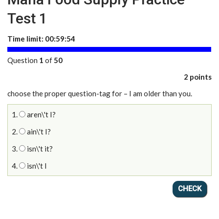
Test 1
Time limit:
00:59:53
Question
1
of
50
2 points
choose the proper question-tag for – I am older than you.
1.
aren\'t I?
2.
ain\'t I?
3.
isn\'t it?
4.
isn\'t I