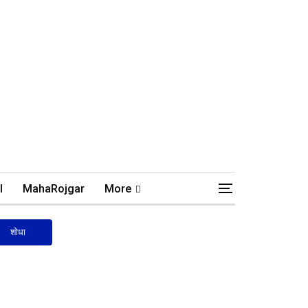
l
MahaRojgar
More