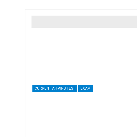
CURRENT AFFAIRS TEST
EXAM
Free Current Affairs Test 12 April
2025
Free Current Affairs Test 12 April 2025
On
Apr 12, 2025
By
Manish Kirde