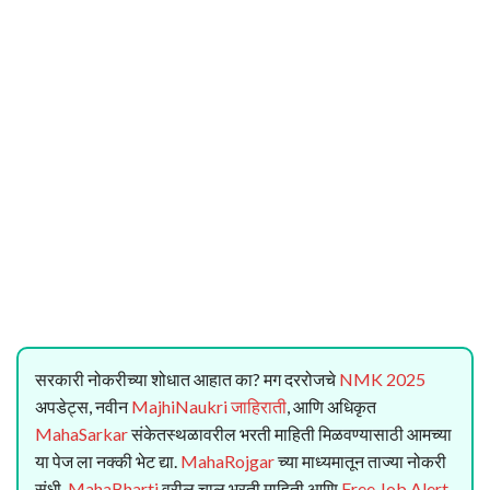
सरकारी नोकरीच्या शोधात आहात का? मग दररोजचे
NMK 2025
अपडेट्स, नवीन
MajhiNaukri जाहिराती
, आणि अधिकृत
MahaSarkar
संकेतस्थळावरील भरती माहिती मिळवण्यासाठी आमच्या
या पेज ला नक्की भेट द्या.
MahaRojgar
च्या माध्यमातून ताज्या नोकरी
संधी,
MahaBharti
वरील चालू भरती माहिती आणि
Free Job Alert