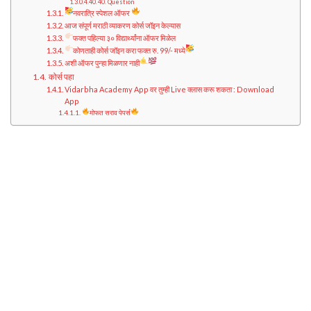
40. Question
नवरात्रि स्पेशल ऑफर
आज संपूर्ण मराठी व्याकरण कोर्स जॉइन केल्यास
फक्त पहिल्या ३० विद्यार्थ्यांना ऑफर मिळेल
कोणताही कोर्स जॉइन करा फक्त रु. 99/- मध्ये
अशी ऑफर पुन्हा मिळणार नाही
कोर्स पहा
Vidarbha Academy App वर तुम्ही Live क्लास करू शकता : Download
App
मोफत सराव पेपर्स