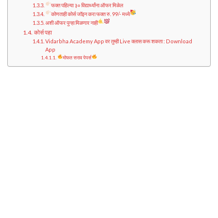
फक्त पहिल्या ३० विद्यार्थ्यांना ऑफर मिळेल
कोणताही कोर्स जॉइन करा फक्त रु. 99/- मध्ये
अशी ऑफर पुन्हा मिळणार नाही
कोर्स पहा
Vidarbha Academy App वर तुम्ही Live क्लास करू शकता : Download
App
मोफत सराव पेपर्स