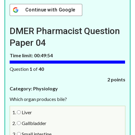
Continue with
Google
DMER Pharmacist Question
Paper 04
Time limit:
00:49:53
Question
1
of
40
2 points
Category: Physiology
Which organ produces bile?
1.
Liver
2.
Gallbladder
3.
Small intestine