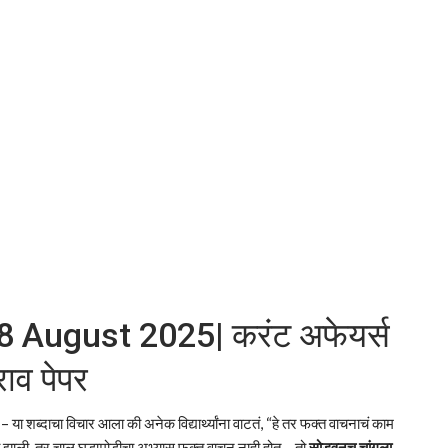
8 August 2025| करंट अफेयर्स
ाव पेपर
– या शब्दाचा विचार आला की अनेक विद्यार्थ्यांना वाटतं, “हे तर फक्त वाचनाचं काम
ी झाली, तर चालू घडामोडीचा अभ्यास फक्त वाचून नाही होत – तो
सोडवूनच चांगला