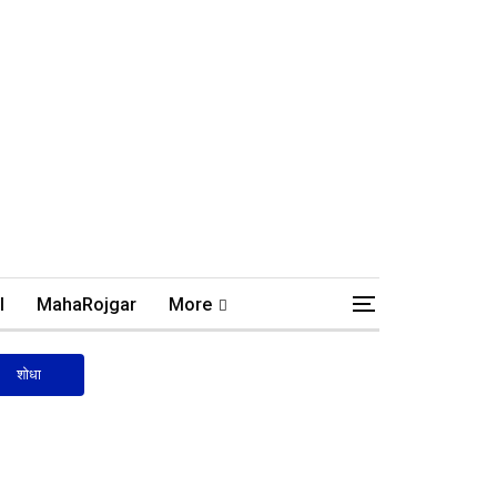
l
MahaRojgar
More