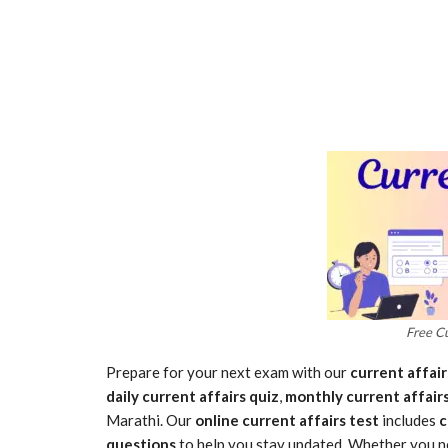
Free Cu
Prepare for your next exam with our
current affair
daily current affairs quiz
,
monthly current affairs
Marathi. Our
online current affairs test
includes
c
questions
to help you stay updated. Whether you 