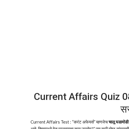
Current Affairs Quiz 0
सर
Current Affairs Test : “करंट अफेयर्स” म्हणजेच
चालू घडामोडी
आहे, क्विझमध्ये वेळ घालवायचा काय उपयोग?” पण खरी गोष्ट सांगायच