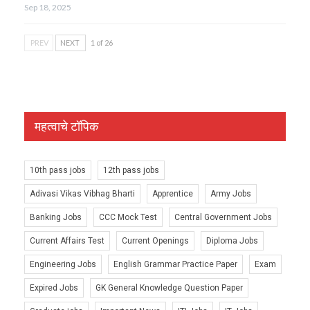
Sep 18, 2025
PREV
NEXT
1 of 26
महत्वाचे टॉपिक
10th pass jobs
12th pass jobs
Adivasi Vikas Vibhag Bharti
Apprentice
Army Jobs
Banking Jobs
CCC Mock Test
Central Government Jobs
Current Affairs Test
Current Openings
Diploma Jobs
Engineering Jobs
English Grammar Practice Paper
Exam
Expired Jobs
GK General Knowledge Question Paper