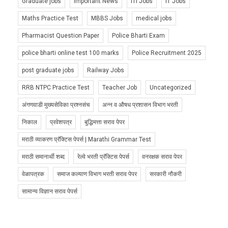
Graduate jobs
Important News
ITI Jobs
IT Jobs
Maths Practice Test
MBBS Jobs
medical jobs
Pharmacist Question Paper
Police Bharti Exam
police bharti online test 100 marks
Police Recruitment 2025
post graduate jobs
Railway Jobs
RRB NTPC Practice Test
Teacher Job
Uncategorized
अंगणवाडी मुख्यसेविका प्रश्नसंच
अन्न व औषध प्रशासन विभाग भरती
निकाल
प्रवेशपत्र
बुद्धिमत्ता सराव पेपर
मराठी व्याकरण प्रॅक्टिस पेपर्स | Marathi Grammar Test
मराठी समानार्थी शब्द
रेल्वे भरती प्रॅक्टिस पेपर्स
वनरक्षक सराव पेपर
वेळापत्रक
समाज कल्याण विभाग भरती सराव पेपर
सरकारी नौकरी
सामान्य विज्ञान सराव पेपर्स