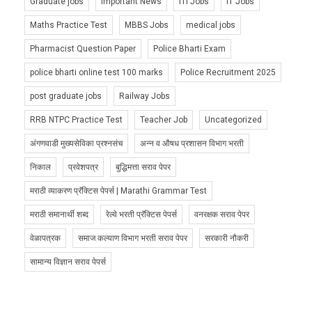
Graduate jobs
Important News
ITI Jobs
IT Jobs
Maths Practice Test
MBBS Jobs
medical jobs
Pharmacist Question Paper
Police Bharti Exam
police bharti online test 100 marks
Police Recruitment 2025
post graduate jobs
Railway Jobs
RRB NTPC Practice Test
Teacher Job
Uncategorized
अंगणवाडी मुख्यसेविका प्रश्नसंच
अन्न व औषध प्रशासन विभाग भरती
निकाल
प्रवेशपत्र
बुद्धिमत्ता सराव पेपर
मराठी व्याकरण प्रॅक्टिस पेपर्स | Marathi Grammar Test
मराठी समानार्थी शब्द
रेल्वे भरती प्रॅक्टिस पेपर्स
वनरक्षक सराव पेपर
वेळापत्रक
समाज कल्याण विभाग भरती सराव पेपर
सरकारी नौकरी
सामान्य विज्ञान सराव पेपर्स