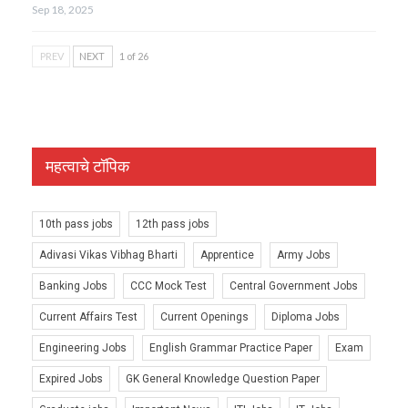
Sep 18, 2025
PREV
NEXT
1 of 26
महत्वाचे टॉपिक
10th pass jobs
12th pass jobs
Adivasi Vikas Vibhag Bharti
Apprentice
Army Jobs
Banking Jobs
CCC Mock Test
Central Government Jobs
Current Affairs Test
Current Openings
Diploma Jobs
Engineering Jobs
English Grammar Practice Paper
Exam
Expired Jobs
GK General Knowledge Question Paper