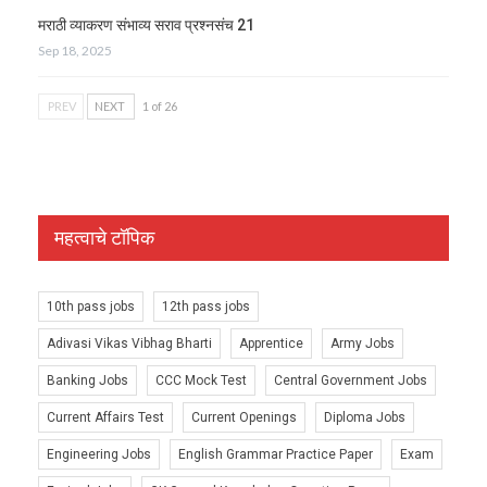
मराठी व्याकरण संभाव्य सराव प्रश्नसंच 21
Sep 18, 2025
PREV
NEXT
1 of 26
महत्वाचे टॉपिक
10th pass jobs
12th pass jobs
Adivasi Vikas Vibhag Bharti
Apprentice
Army Jobs
Banking Jobs
CCC Mock Test
Central Government Jobs
Current Affairs Test
Current Openings
Diploma Jobs
Engineering Jobs
English Grammar Practice Paper
Exam