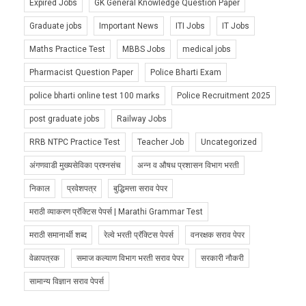
Expired Jobs
GK General Knowledge Question Paper
Graduate jobs
Important News
ITI Jobs
IT Jobs
Maths Practice Test
MBBS Jobs
medical jobs
Pharmacist Question Paper
Police Bharti Exam
police bharti online test 100 marks
Police Recruitment 2025
post graduate jobs
Railway Jobs
RRB NTPC Practice Test
Teacher Job
Uncategorized
अंगणवाडी मुख्यसेविका प्रश्नसंच
अन्न व औषध प्रशासन विभाग भरती
निकाल
प्रवेशपत्र
बुद्धिमत्ता सराव पेपर
मराठी व्याकरण प्रॅक्टिस पेपर्स | Marathi Grammar Test
मराठी समानार्थी शब्द
रेल्वे भरती प्रॅक्टिस पेपर्स
वनरक्षक सराव पेपर
वेळापत्रक
समाज कल्याण विभाग भरती सराव पेपर
सरकारी नौकरी
सामान्य विज्ञान सराव पेपर्स