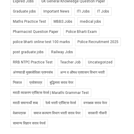
Expired Jobs
GK General Knowledge Question Paper
Graduate jobs
Important News
ITI Jobs
IT Jobs
Maths Practice Test
MBBS Jobs
medical jobs
Pharmacist Question Paper
Police Bharti Exam
police bharti online test 100 marks
Police Recruitment 2025
post graduate jobs
Railway Jobs
RRB NTPC Practice Test
Teacher Job
Uncategorized
अंगणवाडी मुख्यसेविका प्रश्नसंच
अन्न व औषध प्रशासन विभाग भरती
निकाल
प्रवेशपत्र
बुद्धिमत्ता सराव पेपर
मराठी व्याकरण प्रॅक्टिस पेपर्स | Marathi Grammar Test
मराठी समानार्थी शब्द
रेल्वे भरती प्रॅक्टिस पेपर्स
वनरक्षक सराव पेपर
वेळापत्रक
समाज कल्याण विभाग भरती सराव पेपर
सरकारी नौकरी
सामान्य विज्ञान सराव पेपर्स