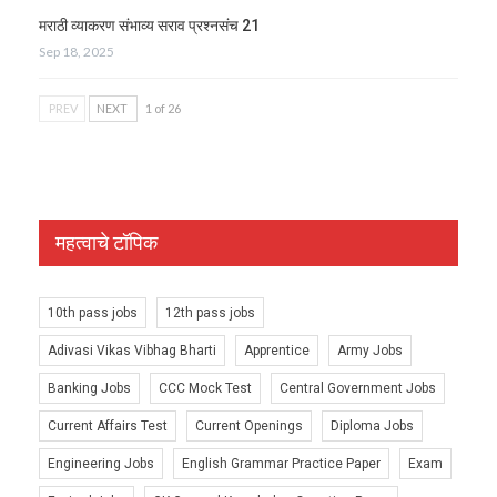
मराठी व्याकरण संभाव्य सराव प्रश्नसंच 21
Sep 18, 2025
PREV
NEXT
1 of 26
महत्वाचे टॉपिक
10th pass jobs
12th pass jobs
Adivasi Vikas Vibhag Bharti
Apprentice
Army Jobs
Banking Jobs
CCC Mock Test
Central Government Jobs
Current Affairs Test
Current Openings
Diploma Jobs
Engineering Jobs
English Grammar Practice Paper
Exam