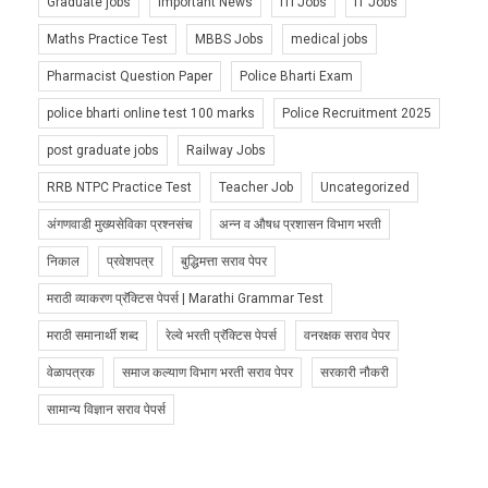
Graduate jobs
Important News
ITI Jobs
IT Jobs
Maths Practice Test
MBBS Jobs
medical jobs
Pharmacist Question Paper
Police Bharti Exam
police bharti online test 100 marks
Police Recruitment 2025
post graduate jobs
Railway Jobs
RRB NTPC Practice Test
Teacher Job
Uncategorized
अंगणवाडी मुख्यसेविका प्रश्नसंच
अन्न व औषध प्रशासन विभाग भरती
निकाल
प्रवेशपत्र
बुद्धिमत्ता सराव पेपर
मराठी व्याकरण प्रॅक्टिस पेपर्स | Marathi Grammar Test
मराठी समानार्थी शब्द
रेल्वे भरती प्रॅक्टिस पेपर्स
वनरक्षक सराव पेपर
वेळापत्रक
समाज कल्याण विभाग भरती सराव पेपर
सरकारी नौकरी
सामान्य विज्ञान सराव पेपर्स