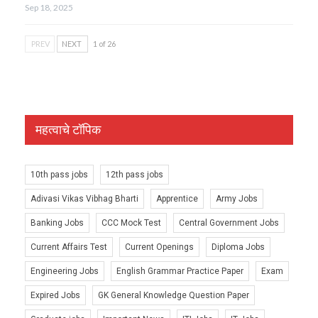
Sep 18, 2025
PREV
NEXT
1 of 26
महत्वाचे टॉपिक
10th pass jobs
12th pass jobs
Adivasi Vikas Vibhag Bharti
Apprentice
Army Jobs
Banking Jobs
CCC Mock Test
Central Government Jobs
Current Affairs Test
Current Openings
Diploma Jobs
Engineering Jobs
English Grammar Practice Paper
Exam
Expired Jobs
GK General Knowledge Question Paper