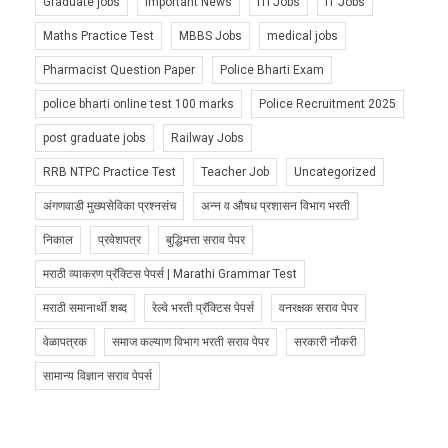
Graduate jobs
Important News
ITI Jobs
IT Jobs
Maths Practice Test
MBBS Jobs
medical jobs
Pharmacist Question Paper
Police Bharti Exam
police bharti online test 100 marks
Police Recruitment 2025
post graduate jobs
Railway Jobs
RRB NTPC Practice Test
Teacher Job
Uncategorized
अंगणवाडी मुख्यसेविका प्रश्नसंच
अन्न व औषध प्रशासन विभाग भरती
निकाल
प्रवेशपत्र
बुद्धिमत्ता सराव पेपर
मराठी व्याकरण प्रॅक्टिस पेपर्स | Marathi Grammar Test
मराठी समानार्थी शब्द
रेल्वे भरती प्रॅक्टिस पेपर्स
वनरक्षक सराव पेपर
वेळापत्रक
समाज कल्याण विभाग भरती सराव पेपर
सरकारी नौकरी
सामान्य विज्ञान सराव पेपर्स