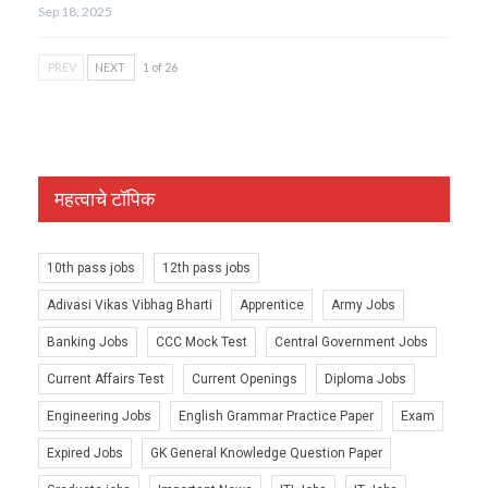
Sep 18, 2025
PREV
NEXT
1 of 26
महत्वाचे टॉपिक
10th pass jobs
12th pass jobs
Adivasi Vikas Vibhag Bharti
Apprentice
Army Jobs
Banking Jobs
CCC Mock Test
Central Government Jobs
Current Affairs Test
Current Openings
Diploma Jobs
Engineering Jobs
English Grammar Practice Paper
Exam
Expired Jobs
GK General Knowledge Question Paper