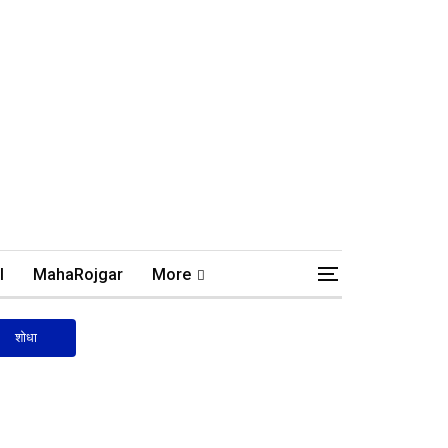
l
MahaRojgar
More