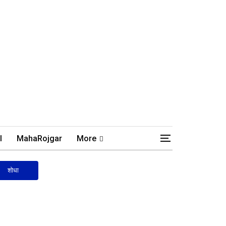
l
MahaRojgar
More