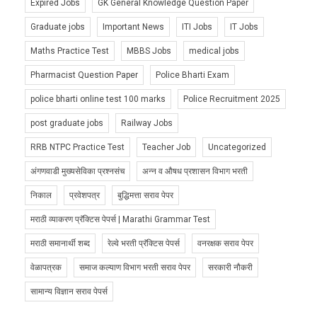
Expired Jobs
GK General Knowledge Question Paper
Graduate jobs
Important News
ITI Jobs
IT Jobs
Maths Practice Test
MBBS Jobs
medical jobs
Pharmacist Question Paper
Police Bharti Exam
police bharti online test 100 marks
Police Recruitment 2025
post graduate jobs
Railway Jobs
RRB NTPC Practice Test
Teacher Job
Uncategorized
अंगणवाडी मुख्यसेविका प्रश्नसंच
अन्न व औषध प्रशासन विभाग भरती
निकाल
प्रवेशपत्र
बुद्धिमत्ता सराव पेपर
मराठी व्याकरण प्रॅक्टिस पेपर्स | Marathi Grammar Test
मराठी समानार्थी शब्द
रेल्वे भरती प्रॅक्टिस पेपर्स
वनरक्षक सराव पेपर
वेळापत्रक
समाज कल्याण विभाग भरती सराव पेपर
सरकारी नौकरी
सामान्य विज्ञान सराव पेपर्स