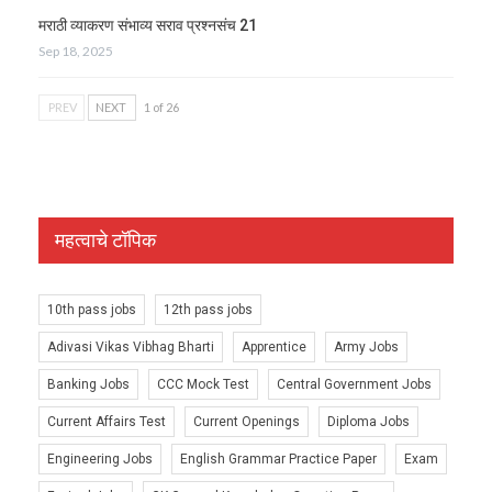
मराठी व्याकरण संभाव्य सराव प्रश्नसंच 21
Sep 18, 2025
PREV
NEXT
1 of 26
महत्वाचे टॉपिक
10th pass jobs
12th pass jobs
Adivasi Vikas Vibhag Bharti
Apprentice
Army Jobs
Banking Jobs
CCC Mock Test
Central Government Jobs
Current Affairs Test
Current Openings
Diploma Jobs
Engineering Jobs
English Grammar Practice Paper
Exam