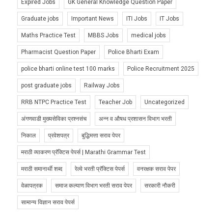
Expired Jobs
GK General Knowledge Question Paper
Graduate jobs
Important News
ITI Jobs
IT Jobs
Maths Practice Test
MBBS Jobs
medical jobs
Pharmacist Question Paper
Police Bharti Exam
police bharti online test 100 marks
Police Recruitment 2025
post graduate jobs
Railway Jobs
RRB NTPC Practice Test
Teacher Job
Uncategorized
अंगणवाडी मुख्यसेविका प्रश्नसंच
अन्न व औषध प्रशासन विभाग भरती
निकाल
प्रवेशपत्र
बुद्धिमत्ता सराव पेपर
मराठी व्याकरण प्रॅक्टिस पेपर्स | Marathi Grammar Test
मराठी समानार्थी शब्द
रेल्वे भरती प्रॅक्टिस पेपर्स
वनरक्षक सराव पेपर
वेळापत्रक
समाज कल्याण विभाग भरती सराव पेपर
सरकारी नौकरी
सामान्य विज्ञान सराव पेपर्स