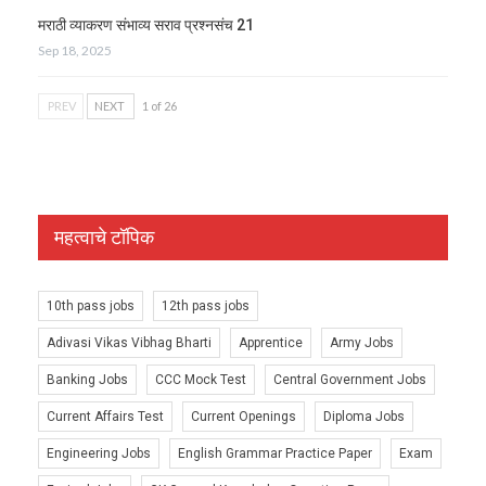
मराठी व्याकरण संभाव्य सराव प्रश्नसंच 21
Sep 18, 2025
PREV
NEXT
1 of 26
महत्वाचे टॉपिक
10th pass jobs
12th pass jobs
Adivasi Vikas Vibhag Bharti
Apprentice
Army Jobs
Banking Jobs
CCC Mock Test
Central Government Jobs
Current Affairs Test
Current Openings
Diploma Jobs
Engineering Jobs
English Grammar Practice Paper
Exam