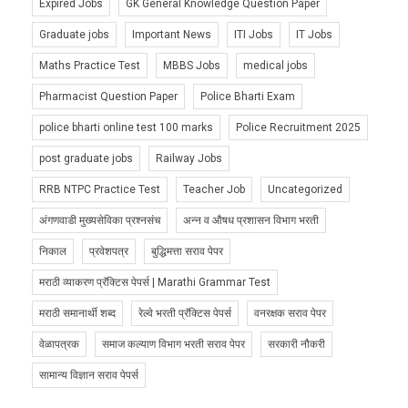
Expired Jobs
GK General Knowledge Question Paper
Graduate jobs
Important News
ITI Jobs
IT Jobs
Maths Practice Test
MBBS Jobs
medical jobs
Pharmacist Question Paper
Police Bharti Exam
police bharti online test 100 marks
Police Recruitment 2025
post graduate jobs
Railway Jobs
RRB NTPC Practice Test
Teacher Job
Uncategorized
अंगणवाडी मुख्यसेविका प्रश्नसंच
अन्न व औषध प्रशासन विभाग भरती
निकाल
प्रवेशपत्र
बुद्धिमत्ता सराव पेपर
मराठी व्याकरण प्रॅक्टिस पेपर्स | Marathi Grammar Test
मराठी समानार्थी शब्द
रेल्वे भरती प्रॅक्टिस पेपर्स
वनरक्षक सराव पेपर
वेळापत्रक
समाज कल्याण विभाग भरती सराव पेपर
सरकारी नौकरी
सामान्य विज्ञान सराव पेपर्स