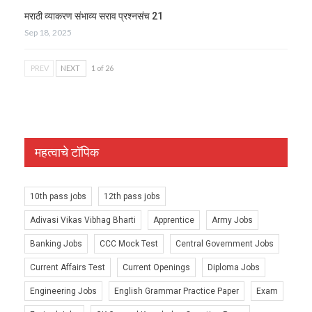
मराठी व्याकरण संभाव्य सराव प्रश्नसंच 21
Sep 18, 2025
PREV
NEXT
1 of 26
महत्वाचे टॉपिक
10th pass jobs
12th pass jobs
Adivasi Vikas Vibhag Bharti
Apprentice
Army Jobs
Banking Jobs
CCC Mock Test
Central Government Jobs
Current Affairs Test
Current Openings
Diploma Jobs
Engineering Jobs
English Grammar Practice Paper
Exam