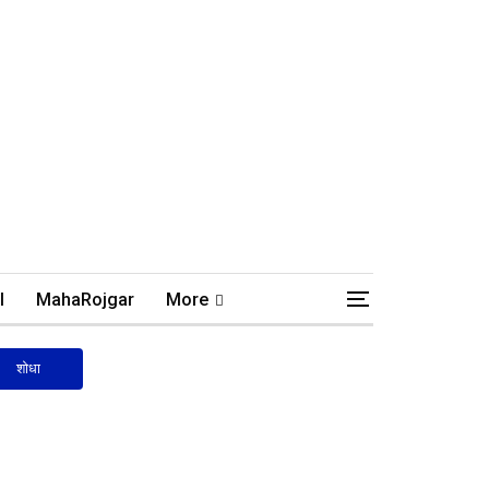
l
MahaRojgar
More