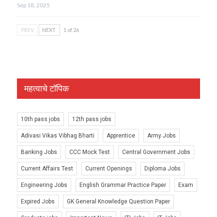
Sep 18, 2025
PREV
NEXT
1 of 26
महत्वाचे टॉपिक
10th pass jobs
12th pass jobs
Adivasi Vikas Vibhag Bharti
Apprentice
Army Jobs
Banking Jobs
CCC Mock Test
Central Government Jobs
Current Affairs Test
Current Openings
Diploma Jobs
Engineering Jobs
English Grammar Practice Paper
Exam
Expired Jobs
GK General Knowledge Question Paper