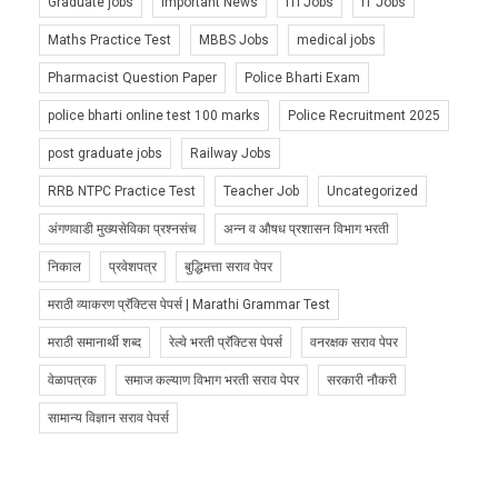
Graduate jobs
Important News
ITI Jobs
IT Jobs
Maths Practice Test
MBBS Jobs
medical jobs
Pharmacist Question Paper
Police Bharti Exam
police bharti online test 100 marks
Police Recruitment 2025
post graduate jobs
Railway Jobs
RRB NTPC Practice Test
Teacher Job
Uncategorized
अंगणवाडी मुख्यसेविका प्रश्नसंच
अन्न व औषध प्रशासन विभाग भरती
निकाल
प्रवेशपत्र
बुद्धिमत्ता सराव पेपर
मराठी व्याकरण प्रॅक्टिस पेपर्स | Marathi Grammar Test
मराठी समानार्थी शब्द
रेल्वे भरती प्रॅक्टिस पेपर्स
वनरक्षक सराव पेपर
वेळापत्रक
समाज कल्याण विभाग भरती सराव पेपर
सरकारी नौकरी
सामान्य विज्ञान सराव पेपर्स